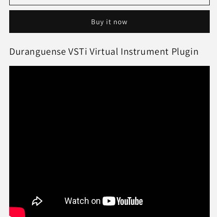
VSTI
VSTI
2.8.4
2.8.4
Buy it now
MAC
MAC
OS
OS
Duranguense VSTi Virtual Instrument Plugin