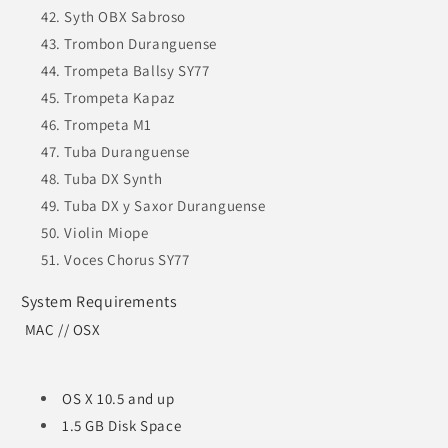
Syth OBX Sabroso
Trombon Duranguense
Trompeta Ballsy SY77
Trompeta Kapaz
Trompeta M1
Tuba Duranguense
Tuba DX Synth
Tuba DX y Saxor Duranguense
Violin Miope
Voces Chorus SY77
System Requirements
MAC // OSX
OS X 10.5 and up
1.5 GB Disk Space