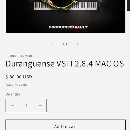
O
m
2
in
m
Open
media
1
of
1
/
4
in
modal
PRODUCERS VAULT
Duranguense VSTI 2.8.4 MAC OS
Regular
$ 80.00 USD
price
Taxes included.
Quantity
Quantity
Decrease
Increase
quantity
quantity
for
for
Duranguense
Duranguense
Add to cart